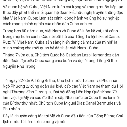
Về quan hệ với Cuba, Việt Nam luôn coi trọng và mong muốn tiếp tục
thúc đẩy phát triển mối quan hệ đoàn kết, hữu nghị truyền thống đặc
biệt Việt Nam-Cuba; luôn sát cánh, đồng hành và ủng hộ sự nghiệp
cách mạng chính nghĩa của nhân dân Cuba anh em.
Trong hơn 60 năm qua, Việt Nam và Cuba đã luôn kề vai, sát cánh
trong mọi hoàn cảnh. Câu nói bất hủ của Tổng Tư lệnh Fidel Castro
Ruz: “Vì Việt Nam, Cuba sẵn sàng hiến dâng cả máu của mình!” là
minh chứng cho mối quan hệ đặc biệt Việt Nam - Cuba.
Tháng 7 vừa qua, Chủ tịch Quốc hội Esteban Lazo Hernandez dẫn
đầu đoàn đại biểu Cuba sang chia buồn và dự lễ tang Tổng Bí thư
Nguyễn Phú Trọng.
Từ ngày 22-26/9, Tổng Bí thư, Chủ tịch nước Tô Lâm và Phu nhân
Ngô Phương Ly cùng đoàn đại biểu cấp cao Việt Nam sẽ tham dự Hội
nghị Thượng đỉnh Tương lai, Đại hội đồng Liên Hợp Quốc Khóa 79,
làm việc tại Mỹ và sau đó thăm cấp Nhà nước tới Cuba theo lời mời
của Bí thư thứ nhất, Chủ tịch Cuba Miguel Diaz Canel Bermudez và
Phu nhân.
Đây là chuyến công tác tới Mỹ và Cuba đầu tiên của Tổng Bí thư, Chủ
tịch nước Tô Lâm trên cương vị mới.