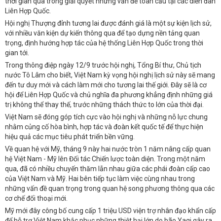
thời gian qua trong giải quyết những vấn đề toàn cầu tại các diễn đàn
Liên Hợp Quốc.
Hội nghị Thượng đỉnh tương lai được đánh giá là một sự kiện lịch sử,
với nhiều văn kiện dự kiến thông qua để tạo dựng nền tảng quan
trọng, định hướng hợp tác của hệ thống Liên Hợp Quốc trong thời
gian tới.
Trong thông điệp ngày 12/9 trước hội nghị, Tổng Bí thư, Chủ tịch
nước Tô Lâm cho biết, Việt Nam kỳ vọng hội nghị lịch sử này sẽ mang
đến tư duy mới và cách làm mới cho tương lai thế giới. Đây sẽ là cơ
hội để Liên Hợp Quốc và chủ nghĩa đa phương khẳng định những giá
trị không thể thay thế, trước những thách thức to lớn của thời đại.
Việt Nam sẽ đóng góp tích cực vào hội nghị và những nỗ lực chung
nhằm củng cố hòa bình, hợp tác và đoàn kết quốc tế để thực hiện
hiệu quả các mục tiêu phát triển bền vững.
Về quan hệ với Mỹ, tháng 9 này hai nước tròn 1 năm nâng cấp quan
hệ Việt Nam - Mỹ lên Đối tác Chiến lược toàn diện. Trong một năm
qua, đã có nhiều chuyến thăm lẫn nhau giữa các phái đoàn cấp cao
của Việt Nam và Mỹ. Hai bên tiếp tục làm việc cùng nhau trong
những vấn đề quan trọng trong quan hệ song phương thông qua các
cơ chế đối thoại mới.
Mỹ mới đây công bố cung cấp 1 triệu USD viện trợ nhân đạo khẩn cấp
để hỗ trợ Việt Nam khắc phục những thiệt hại lớn do bão Yagi gây ra.