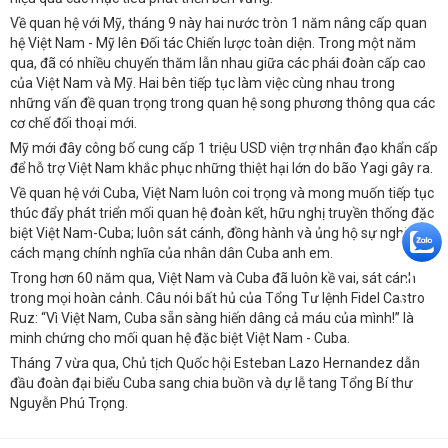
Về quan hệ với Mỹ, tháng 9 này hai nước tròn 1 năm nâng cấp quan
hệ Việt Nam - Mỹ lên Đối tác Chiến lược toàn diện. Trong một năm
qua, đã có nhiều chuyến thăm lẫn nhau giữa các phái đoàn cấp cao
của Việt Nam và Mỹ. Hai bên tiếp tục làm việc cùng nhau trong
những vấn đề quan trọng trong quan hệ song phương thông qua các
cơ chế đối thoại mới.
Mỹ mới đây công bố cung cấp 1 triệu USD viện trợ nhân đạo khẩn cấp
để hỗ trợ Việt Nam khắc phục những thiệt hại lớn do bão Yagi gây ra.
Về quan hệ với Cuba, Việt Nam luôn coi trọng và mong muốn tiếp tục
thúc đẩy phát triển mối quan hệ đoàn kết, hữu nghị truyền thống đặc
biệt Việt Nam-Cuba; luôn sát cánh, đồng hành và ủng hộ sự nghiệp
cách mạng chính nghĩa của nhân dân Cuba anh em.
Trong hơn 60 năm qua, Việt Nam và Cuba đã luôn kề vai, sát cánh
trong mọi hoàn cảnh. Câu nói bất hủ của Tổng Tư lệnh Fidel Castro
Ruz: “Vì Việt Nam, Cuba sẵn sàng hiến dâng cả máu của mình!” là
minh chứng cho mối quan hệ đặc biệt Việt Nam - Cuba.
Tháng 7 vừa qua, Chủ tịch Quốc hội Esteban Lazo Hernandez dẫn
đầu đoàn đại biểu Cuba sang chia buồn và dự lễ tang Tổng Bí thư
Nguyễn Phú Trọng.