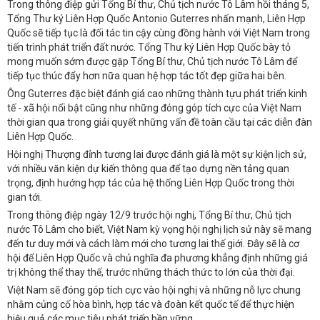
Trong thông điệp gửi Tổng Bí thư, Chủ tịch nước Tô Lâm hồi tháng 5,
Tổng Thư ký Liên Hợp Quốc Antonio Guterres nhấn mạnh, Liên Hợp
Quốc sẽ tiếp tục là đối tác tin cậy cùng đồng hành với Việt Nam trong
tiến trình phát triển đất nước. Tổng Thư ký Liên Hợp Quốc bày tỏ
mong muốn sớm được gặp Tổng Bí thư, Chủ tịch nước Tô Lâm để
tiếp tục thúc đẩy hơn nữa quan hệ hợp tác tốt đẹp giữa hai bên.
Ông Guterres đặc biệt đánh giá cao những thành tựu phát triển kinh
tế - xã hội nổi bật cũng như những đóng góp tích cực của Việt Nam
thời gian qua trong giải quyết những vấn đề toàn cầu tại các diễn đàn
Liên Hợp Quốc.
Hội nghị Thượng đỉnh tương lai được đánh giá là một sự kiện lịch sử,
với nhiều văn kiện dự kiến thông qua để tạo dựng nền tảng quan
trọng, định hướng hợp tác của hệ thống Liên Hợp Quốc trong thời
gian tới.
Trong thông điệp ngày 12/9 trước hội nghị, Tổng Bí thư, Chủ tịch
nước Tô Lâm cho biết, Việt Nam kỳ vọng hội nghị lịch sử này sẽ mang
đến tư duy mới và cách làm mới cho tương lai thế giới. Đây sẽ là cơ
hội để Liên Hợp Quốc và chủ nghĩa đa phương khẳng định những giá
trị không thể thay thế, trước những thách thức to lớn của thời đại.
Việt Nam sẽ đóng góp tích cực vào hội nghị và những nỗ lực chung
nhằm củng cố hòa bình, hợp tác và đoàn kết quốc tế để thực hiện
hiệu quả các mục tiêu phát triển bền vững.